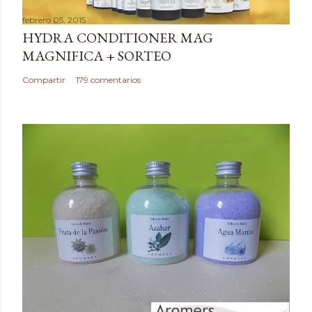
a
febrero 05, 2015
r
HYDRA CONDITIONER MAG
u
MAGNIFICA + SORTEO
n
c
Compartir
179 comentarios
o
m
e
n
t
a
r
i
o