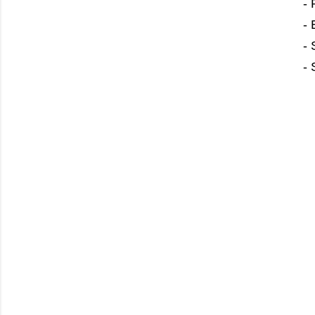
-
- 
- 
- 