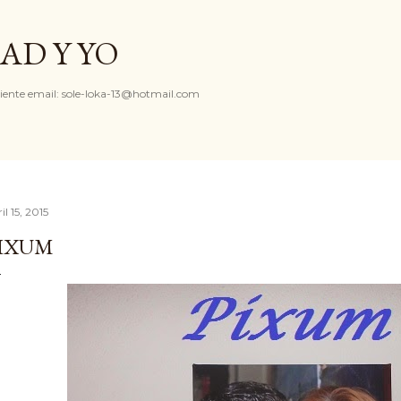
Ir al contenido principal
AD Y YO
iente email: sole-loka-13@hotmail.com
il 15, 2015
IXUM