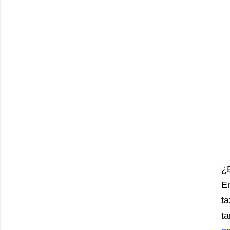
¿E
E
ta
t