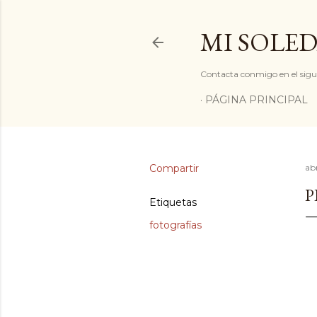
MI SOLED
Contacta conmigo en el sigu
PÁGINA PRINCIPAL
Compartir
abr
P
Etiquetas
fotografías