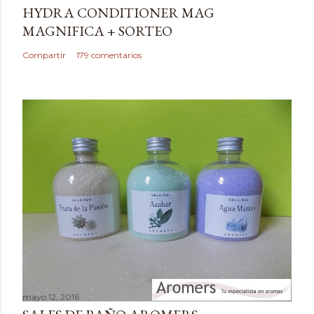
r
HYDRA CONDITIONER MAG
u
MAGNIFICA + SORTEO
n
c
Compartir
179 comentarios
o
m
e
n
t
a
r
i
o
mayo 12, 2016