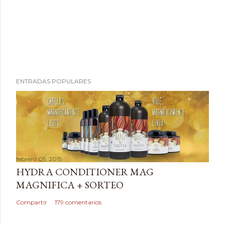
P
ENTRADAS POPULARES
u
b
l
i
c
a
febrero 05, 2015
r
HYDRA CONDITIONER MAG
u
MAGNIFICA + SORTEO
n
c
Compartir
179 comentarios
o