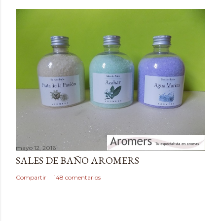
m
e
n
t
a
r
i
o
mayo 12, 2016
SALES DE BAÑO AROMERS
Compartir
148 comentarios