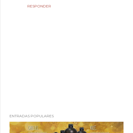
RESPONDER
P
ENTRADAS POPULARES
u
b