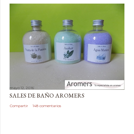
m
e
n
t
a
r
i
o
mayo 12, 2016
SALES DE BAÑO AROMERS
Compartir
148 comentarios