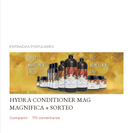
P
ENTRADAS POPULARES
u
b
l
i
c
a
febrero 05, 2015
r
HYDRA CONDITIONER MAG
u
MAGNIFICA + SORTEO
n
c
Compartir
179 comentarios
o