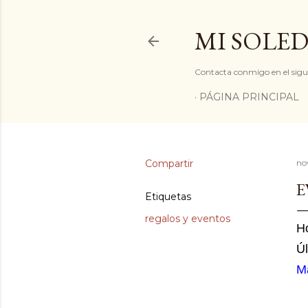
MI SOLED
Contacta conmigo en el sigu
PÁGINA PRINCIPAL
Compartir
no
E
Etiquetas
regalos y eventos
H
Úl
M