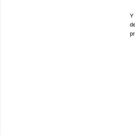
Y
d
pr