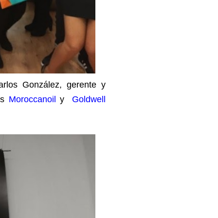
rlos González, gerente y
os
Moroccanoil
y
Goldwell