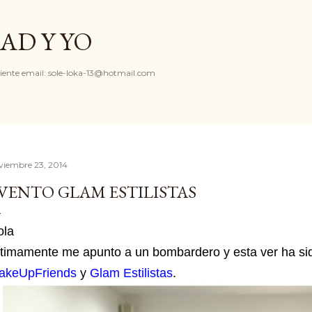
Ir al contenido principal
AD Y YO
iente email: sole-loka-13@hotmail.com
viembre 23, 2014
VENTO GLAM ESTILISTAS
ola
timamente me apunto a un bombardero y esta ver ha sid
akeUpFriends
y
Glam Estilistas
.