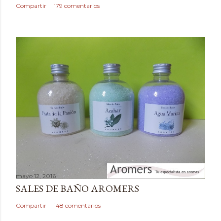
c
Compartir
179 comentarios
o
m
e
n
t
a
r
i
o
mayo 12, 2016
SALES DE BAÑO AROMERS
Compartir
148 comentarios