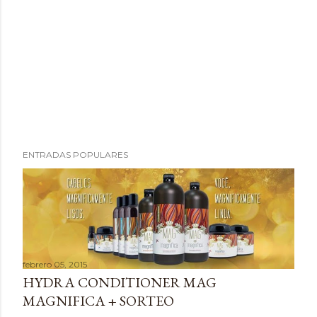
P
ENTRADAS POPULARES
u
b
l
i
c
a
febrero 05, 2015
r
HYDRA CONDITIONER MAG
u
MAGNIFICA + SORTEO
n