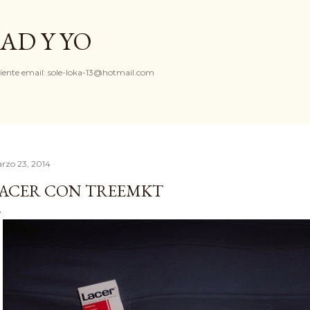
Ir al contenido principal
AD Y YO
iente email: sole-loka-13@hotmail.com
rzo 23, 2014
ACER CON TREEMKT