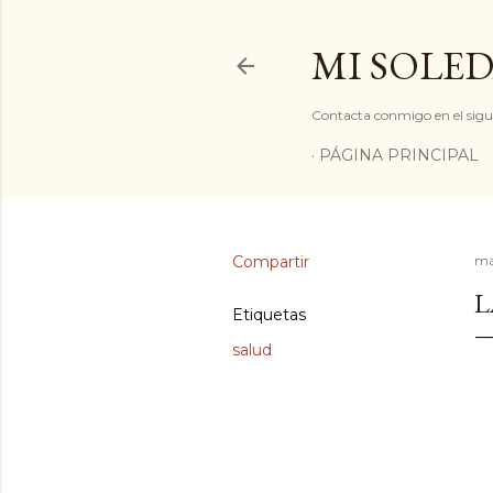
MI SOLED
Contacta conmigo en el sigu
PÁGINA PRINCIPAL
Compartir
ma
L
Etiquetas
salud