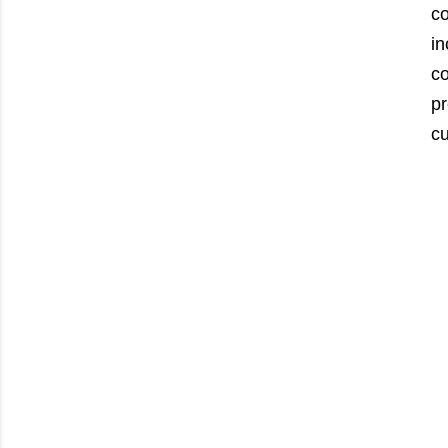
co
in
co
pr
cu