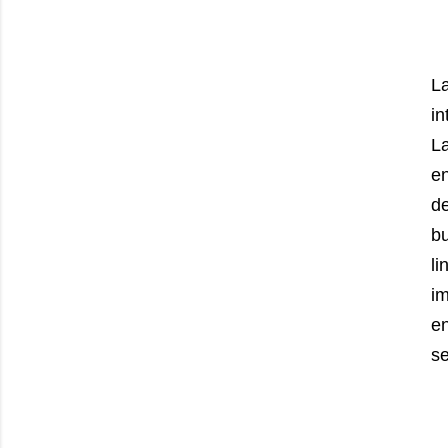
La
in
L
e
d
bu
l
im
e
se