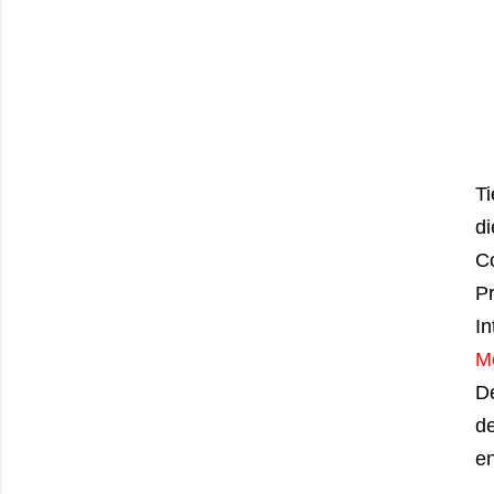
Ti
di
Co
Pr
In
M
De
de
en