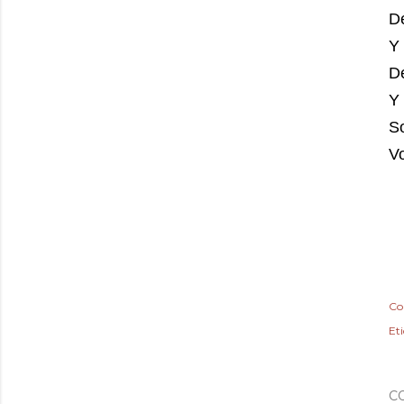
De
Y 
De
Y
So
Vo
Co
Et
C