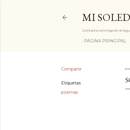
MI SOLED
Contacta conmigo en el sigu
PÁGINA PRINCIPAL
Compartir
ene
S
Etiquetas
poemas