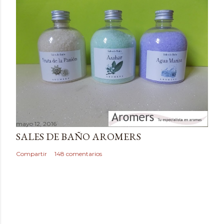
n
t
a
r
i
o
mayo 12, 2016
SALES DE BAÑO AROMERS
Compartir
148 comentarios