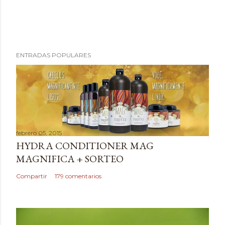
P
ENTRADAS POPULARES
u
b
l
i
c
a
febrero 05, 2015
r
HYDRA CONDITIONER MAG
u
MAGNIFICA + SORTEO
n
c
Compartir
179 comentarios
o
m
e