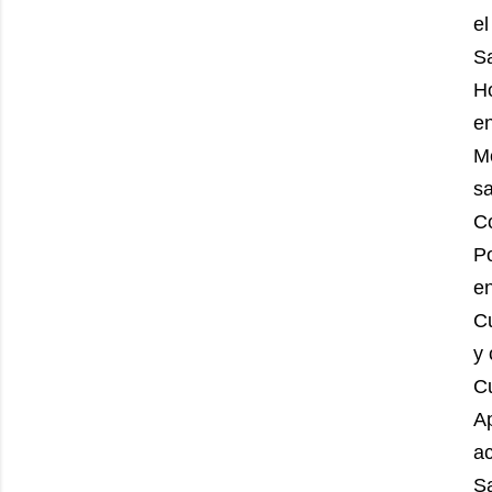
el
S
H
en
M
s
Co
P
e
C
y 
C
A
ac
S