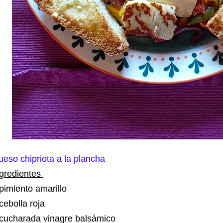
eso chipriota a la plancha
ngredientes
pimiento amarillo
cebolla roja
 cucharada vinagre balsámico