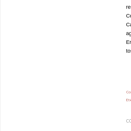
re
Co
C
a
En
t
Co
Et
C