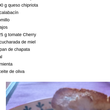
00 g queso chipriota
 calabacín
omillo
 ajos
25 g tomate Cherry
 cucharada de miel
 pan de chapata
al
imienta
eite de oliva