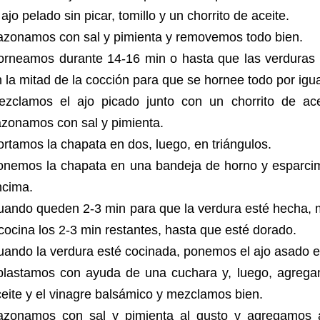
 ajo pelado sin picar, tomillo y un chorrito de aceite.
azonamos con sal y pimienta y removemos todo bien.
orneamos durante 14-16 min o hasta que las verduras 
 la mitad de la cocción para que se hornee todo por igu
ezclamos el ajo picado junto con un chorrito de ac
azonamos con sal y pimienta.
rtamos la chapata en dos, luego, en triángulos.
onemos la chapata en una bandeja de horno y esparcimo
ncima.
uando queden 2-3 min para que la verdura esté hecha, 
cocina los 2-3 min restantes, hasta que esté dorado.
uando la verdura esté cocinada, ponemos el ajo asado 
plastamos con ayuda de una cuchara y, luego, agregam
eite y el vinagre balsámico y mezclamos bien.
azonamos con sal y pimienta al gusto y agregamos a