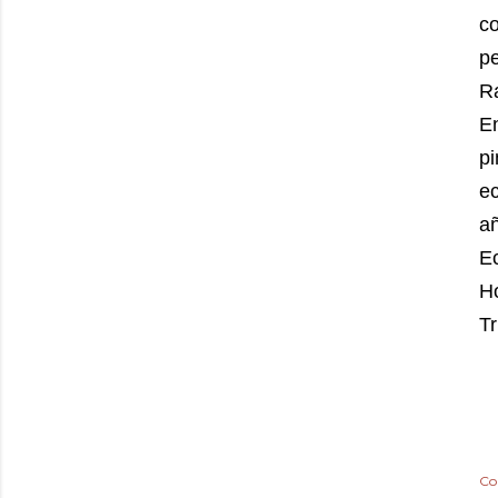
co
pe
R
E
p
e
añ
Ec
H
Tr
Co