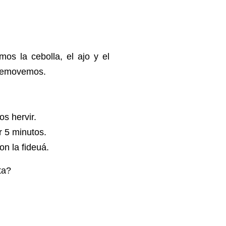
os la cebolla, el ajo y el
y removemos.
os hervir.
r 5 minutos.
on la fideuá.
ta?