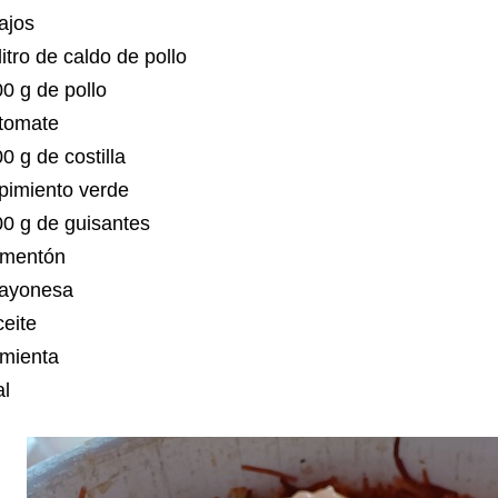
 ajos
litro de caldo de pollo
0 g de pollo
 tomate
0 g de costilla
 pimiento verde
00 g de guisantes
imentón
ayonesa
ceite
imienta
al