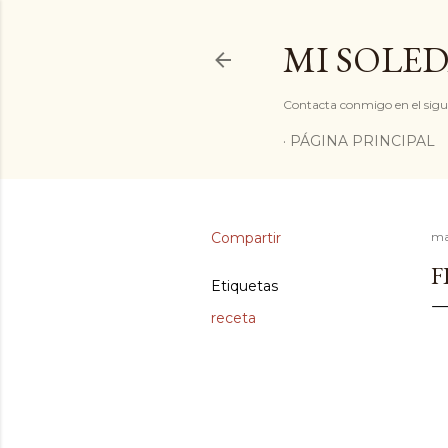
MI SOLED
Contacta conmigo en el sigu
PÁGINA PRINCIPAL
Compartir
ma
F
Etiquetas
receta