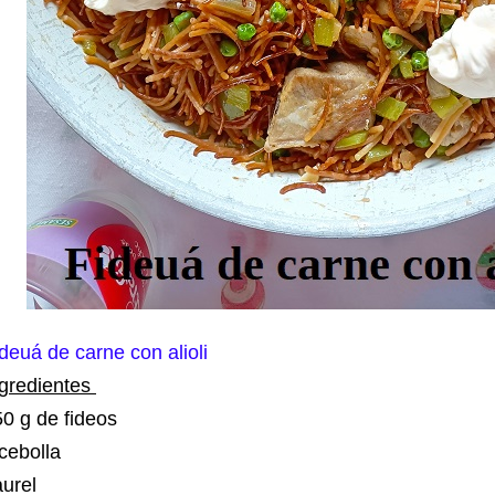
deuá de carne con alioli
ngredientes
50 g de fideos
 cebolla
aurel