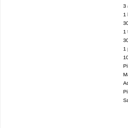
3
1 
30
1
30
1
1
P
M
A
P
S