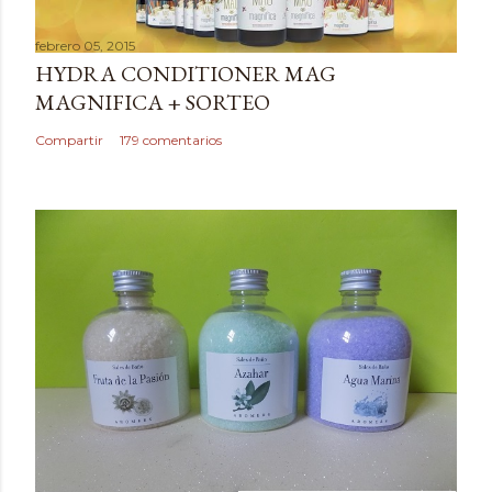
a
febrero 05, 2015
r
HYDRA CONDITIONER MAG
u
MAGNIFICA + SORTEO
n
c
Compartir
179 comentarios
o
m
e
n
t
a
r
i
o