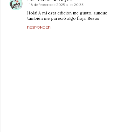
18 de febrero de 2025 a las 20:33
Hola! A mi esta edición me gusto, aunque
también me pareció algo floja. Besos
RESPONDER
P