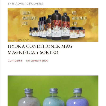
ENTRADAS POPULARES
u
b
l
i
c
a
febrero 05, 2015
r
HYDRA CONDITIONER MAG
u
MAGNIFICA + SORTEO
n
c
Compartir
179 comentarios
o
m
e
n
t
a
r