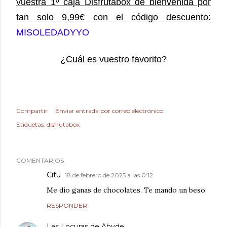
vuestra 1º caja Disfrutabox de bienvenida por
tan solo 9,99€ con el código descuento
:
MISOLEDADYYO
¿Cuál es vuestro favorito?
Compartir
Enviar entrada por correo electrónico
Etiquetas:
disfrutabox
COMENTARIOS
Citu
18 de febrero de 2025 a las 0:12
Me dio ganas de chocolates. Te mando un beso.
RESPONDER
Las Locuras de Ahyde