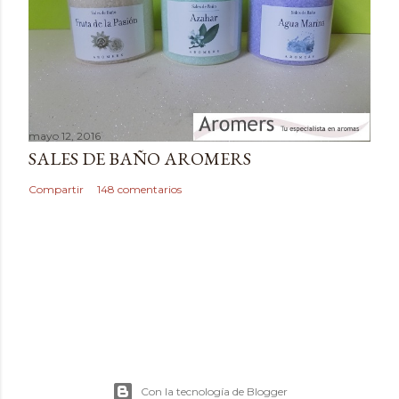
i
o
mayo 12, 2016
SALES DE BAÑO AROMERS
Compartir
148 comentarios
Con la tecnología de Blogger