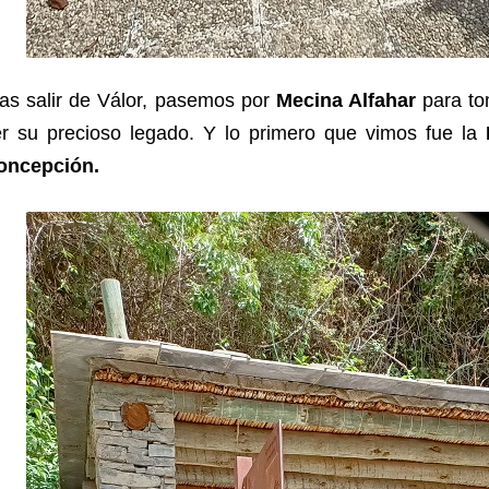
as salir de Válor, pasemos por
Mecina Alfahar
para tom
er su precioso legado. Y lo primero que vimos fue la
oncepción.