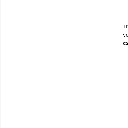
Tr
v
C