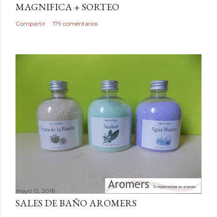
MAGNIFICA + SORTEO
n
c
Compartir
179 comentarios
o
m
e
n
t
a
r
i
o
mayo 12, 2016
SALES DE BAÑO AROMERS