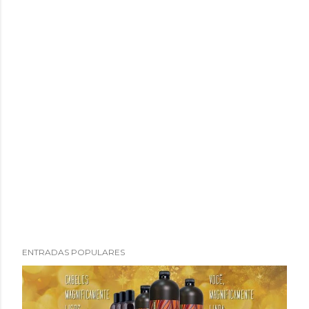
P
ENTRADAS POPULARES
u
b
l