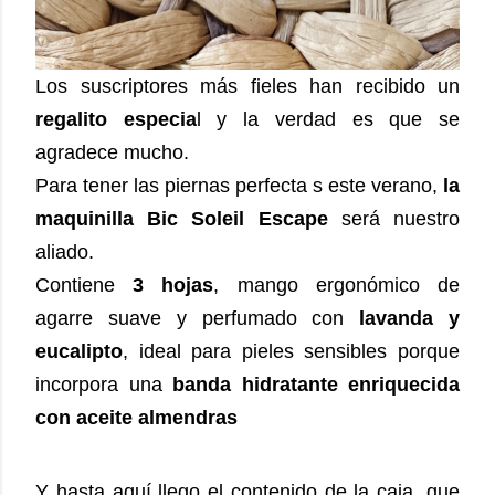
Los suscriptores más fieles han recibido un
regalito especia
l y la verdad es que se
agradece mucho.
Para tener las piernas perfecta s este verano,
la
maquinilla Bic Soleil Escape
será nuestro
aliado.
Contiene
3 hojas
, mango ergonómico de
agarre suave y perfumado con
lavanda y
eucalipto
, ideal para pieles sensibles porque
incorpora una
banda hidratante enriquecida
con aceite almendras
Y hasta aquí llego el contenido de la caja, que