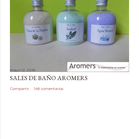
t
a
r
i
o
mayo 12, 2016
SALES DE BAÑO AROMERS
Compartir
148 comentarios