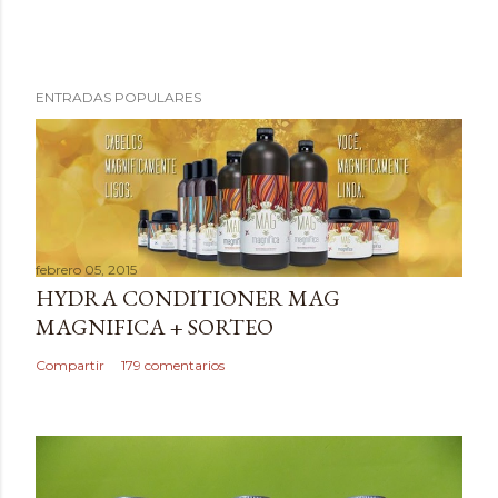
P
ENTRADAS POPULARES
u
b
l
i
c
a
febrero 05, 2015
r
HYDRA CONDITIONER MAG
u
MAGNIFICA + SORTEO
n
c
Compartir
179 comentarios
o
m
e
n