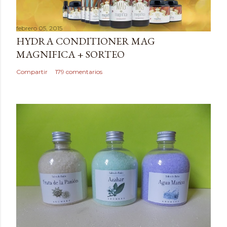
c
a
febrero 05, 2015
r
HYDRA CONDITIONER MAG
u
MAGNIFICA + SORTEO
n
c
Compartir
179 comentarios
o
m
e
n
t
a
r
i
o