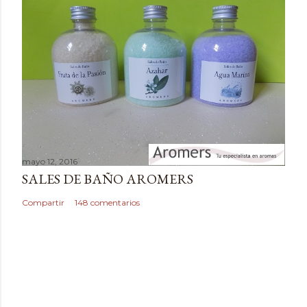
t
a
r
i
o
mayo 12, 2016
SALES DE BAÑO AROMERS
Compartir
148 comentarios