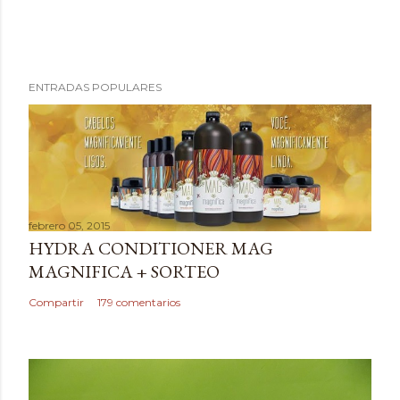
P
ENTRADAS POPULARES
u
b
l
i
c
a
febrero 05, 2015
r
HYDRA CONDITIONER MAG
u
MAGNIFICA + SORTEO
n
c
Compartir
179 comentarios
o
m
e
n