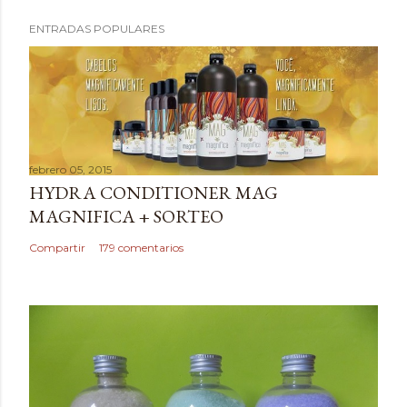
P
ENTRADAS POPULARES
u
b
l
i
c
a
febrero 05, 2015
r
HYDRA CONDITIONER MAG
u
MAGNIFICA + SORTEO
n
c
Compartir
179 comentarios
o
m
e
n
t
a