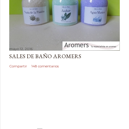
r
i
o
mayo 12, 2016
SALES DE BAÑO AROMERS
Compartir
148 comentarios