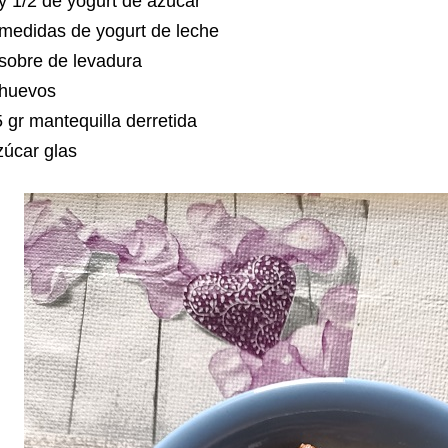
y 1/2 de yogurt de azúcar
 medidas de yogurt de leche
 sobre de levadura
 huevos
 gr mantequilla derretida
zúcar glas