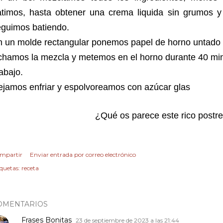
atimos, hasta obtener una crema liquida sin grumos y
eguimos batiendo.
n un molde rectangular ponemos papel de horno untado 
hamos la mezcla y metemos en el horno durante 40 minu
abajo.
ejamos enfriar y espolvoreamos con azúcar glas
¿Qué os parece este rico postr
mpartir
Enviar entrada por correo electrónico
iquetas:
receta
OMENTARIOS
Frases Bonitas
23 de septiembre de 2023 a las 21:44