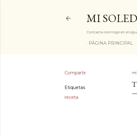
MI SOLED
Contacta conmigo en el sigu
PÁGINA PRINCIPAL
Compartir
se
T
Etiquetas
receta