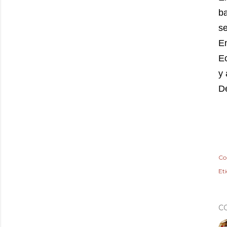
b
s
E
Ec
y 
D
Co
Et
C