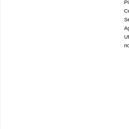
Pi
Co
Se
Ag
Ut
no