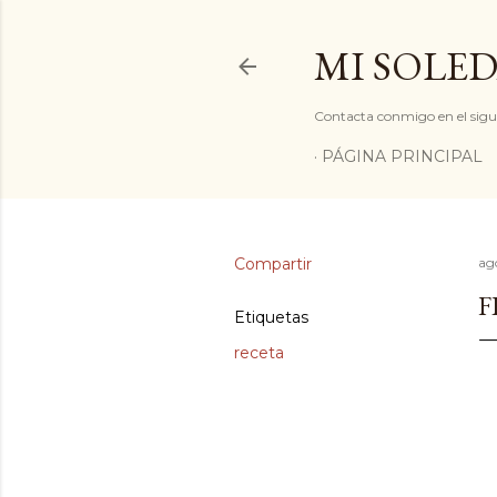
MI SOLED
Contacta conmigo en el sigu
PÁGINA PRINCIPAL
Compartir
ag
F
Etiquetas
receta