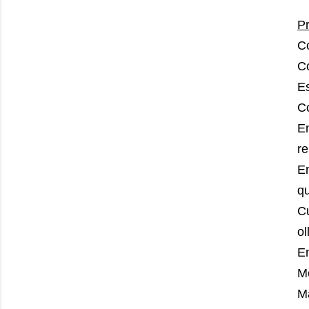
P
Co
C
Es
Co
E
r
E
qu
C
ol
En
Me
M