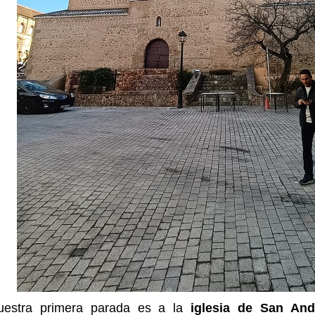
uestra primera parada es a la
iglesia de San And