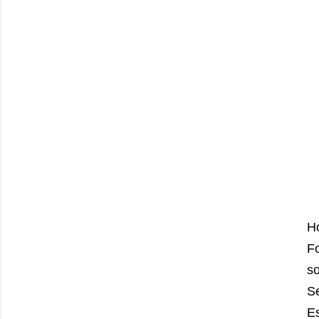
H
Fo
so
S
Es