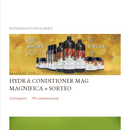
P
ENTRADAS POPULARES
u
b
l
i
c
a
febrero 05, 2015
r
HYDRA CONDITIONER MAG
u
MAGNIFICA + SORTEO
n
c
Compartir
179 comentarios
o
m
e
n