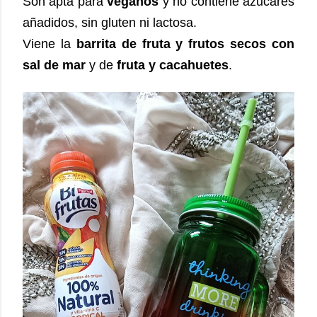
Son apta para
veganos
y no contiene azucares
añadidos, sin gluten ni lactosa.
Viene la
barrita de fruta y frutos secos con
sal de mar
y de
fruta y cacahuetes
.