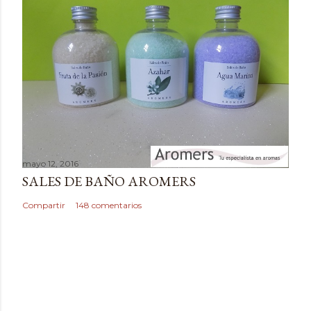
t
a
r
i
o
mayo 12, 2016
SALES DE BAÑO AROMERS
Compartir
148 comentarios