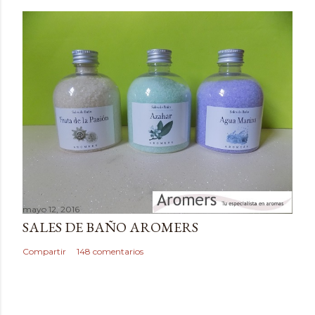
m
e
n
t
a
r
i
o
mayo 12, 2016
SALES DE BAÑO AROMERS
Compartir
148 comentarios