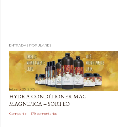
P
ENTRADAS POPULARES
u
b
l
i
c
a
febrero 05, 2015
r
HYDRA CONDITIONER MAG
u
MAGNIFICA + SORTEO
n
c
Compartir
179 comentarios
o