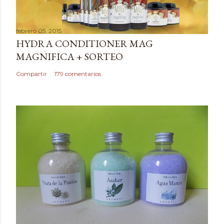
c
a
febrero 05, 2015
r
HYDRA CONDITIONER MAG
u
MAGNIFICA + SORTEO
n
c
Compartir
179 comentarios
o
m
e
n
t
a
r
i
o