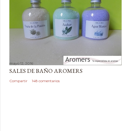
t
a
r
i
o
mayo 12, 2016
SALES DE BAÑO AROMERS
Compartir
148 comentarios