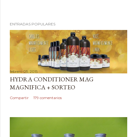
P
ENTRADAS POPULARES
u
b
l
i
c
a
febrero 05, 2015
r
HYDRA CONDITIONER MAG
u
MAGNIFICA + SORTEO
n
c
Compartir
179 comentarios
o
m
e
n