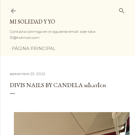
Ir al contenido principal
MI SOLEDAD Y YO
Contacta conmigo en el siguiente email: sole-loka-
13@hotmail.com
PÁGINA PRINCIPAL
septiembre 23, 2022
DIVIS NAILS BY CANDELA ᴍꞮʟᴀᴛꞮᴄʜ