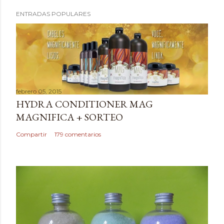
P
ENTRADAS POPULARES
u
b
l
i
c
a
febrero 05, 2015
r
HYDRA CONDITIONER MAG
u
MAGNIFICA + SORTEO
n
c
Compartir
179 comentarios
o
m
e
n
t
a