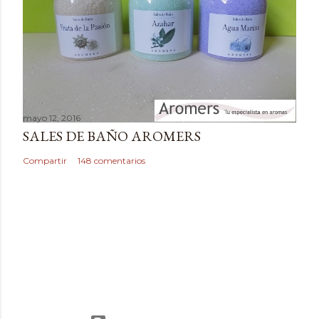
r
i
o
mayo 12, 2016
SALES DE BAÑO AROMERS
Compartir
148 comentarios