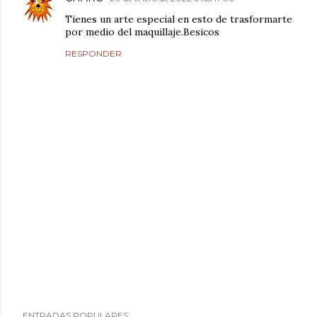
Tienes un arte especial en esto de trasformarte
por medio del maquillaje.Besicos
RESPONDER
P
ENTRADAS POPULARES