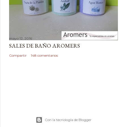
o
mayo 12, 2016
SALES DE BAÑO AROMERS
Compartir
148 comentarios
Con la tecnología de Blogger