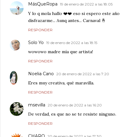
MásQueRopa
19 de enero de 2022 a las 18:05
Y lo q mola hallo ❤️❤️ eso si espero este año
disfrazarme... Aunq antes... Carnaval 🤞
RESPONDER
Solo Yo
19 de enero de 2022 a las 18:15
wowowo madre mía que artista!
RESPONDER
Noelia Cano
20 de enero de 2022 a las 7:20
Eres muy creativa, qué maravilla.
RESPONDER
msevilla
20 de enero de 2022 a las 16:20
De verdad, es que no se te resiste ninguno.
RESPONDER
CHARO
20 de enero de 2022 a las 17:30