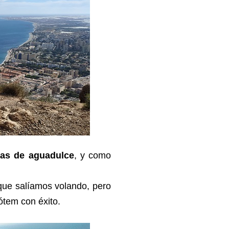
nas de aguadulce
, y como
que salíamos volando, pero
ótem con éxito.