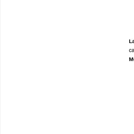
L
ca
Me