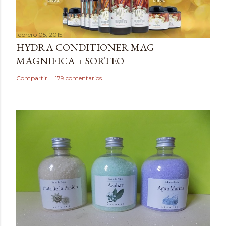
c
a
febrero 05, 2015
r
HYDRA CONDITIONER MAG
u
MAGNIFICA + SORTEO
n
c
Compartir
179 comentarios
o
m
e
n
t
a
r
i
o