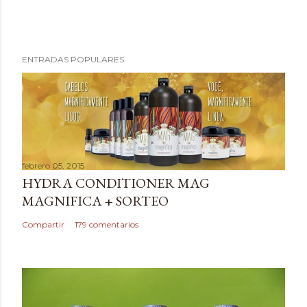
P
ENTRADAS POPULARES
u
b
l
i
c
a
febrero 05, 2015
r
HYDRA CONDITIONER MAG
u
MAGNIFICA + SORTEO
n
c
Compartir
179 comentarios
o
m
e
n