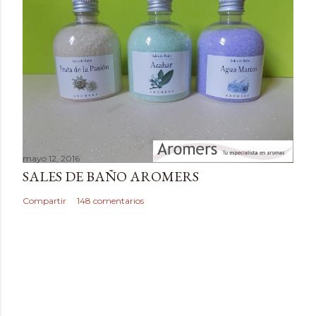
t
a
r
i
o
mayo 12, 2016
SALES DE BAÑO AROMERS
Compartir
148 comentarios