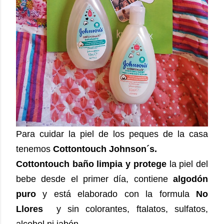
Para cuidar la piel de los peques de la casa
tenemos
Cottontouch Johnson´s.
Cottontouch baño
limpia y protege
la piel del
bebe desde el primer día, contiene
algodón
puro
y está elaborado con la formula
No
Llores
y sin colorantes, ftalatos, sulfatos,