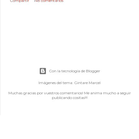
Compartir
148 comentarios
Con la tecnología de Blogger
Imágenes del tema:
Gintare Marcel
Muchas gracias por vuestros comentarios! Me anima mucho a seguir
publicando cositas!!!