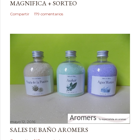
MAGNIFICA + SORTEO
n
c
Compartir
179 comentarios
o
m
e
n
t
a
r
i
o
mayo 12, 2016
SALES DE BAÑO AROMERS