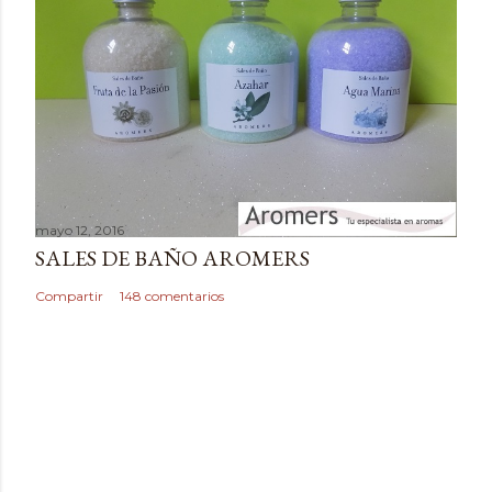
a
r
i
o
mayo 12, 2016
SALES DE BAÑO AROMERS
Compartir
148 comentarios