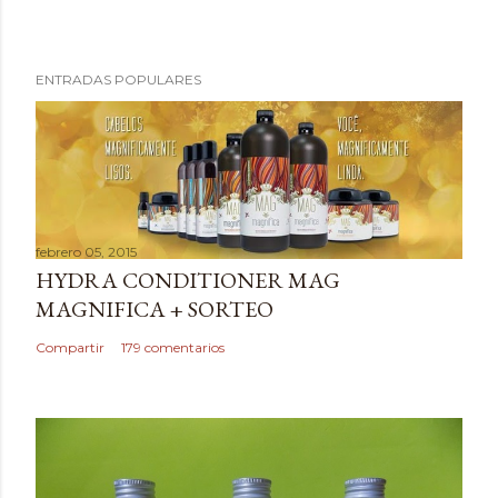
P
ENTRADAS POPULARES
u
b
l
i
c
a
febrero 05, 2015
r
HYDRA CONDITIONER MAG
u
MAGNIFICA + SORTEO
n
c
Compartir
179 comentarios
o
m
e
n
t