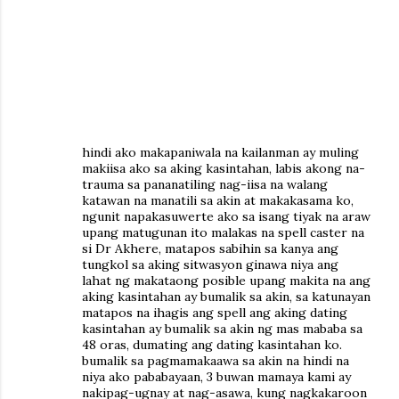
hindi ako makapaniwala na kailanman ay muling
makiisa ako sa aking kasintahan, labis akong na-
trauma sa pananatiling nag-iisa na walang
katawan na manatili sa akin at makakasama ko,
ngunit napakasuwerte ako sa isang tiyak na araw
upang matugunan ito malakas na spell caster na
si Dr Akhere, matapos sabihin sa kanya ang
tungkol sa aking sitwasyon ginawa niya ang
lahat ng makataong posible upang makita na ang
aking kasintahan ay bumalik sa akin, sa katunayan
matapos na ihagis ang spell ang aking dating
kasintahan ay bumalik sa akin ng mas mababa sa
48 oras, dumating ang dating kasintahan ko.
bumalik sa pagmamakaawa sa akin na hindi na
niya ako pababayaan, 3 buwan mamaya kami ay
nakipag-ugnay at nag-asawa, kung nagkakaroon