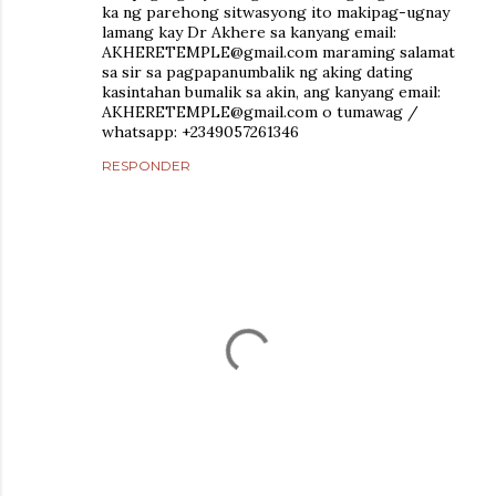
ka ng parehong sitwasyong ito makipag-ugnay
lamang kay Dr Akhere sa kanyang email:
AKHERETEMPLE@gmail.com maraming salamat
sa sir sa pagpapanumbalik ng aking dating
kasintahan bumalik sa akin, ang kanyang email:
AKHERETEMPLE@gmail.com o tumawag /
whatsapp: +2349057261346
RESPONDER