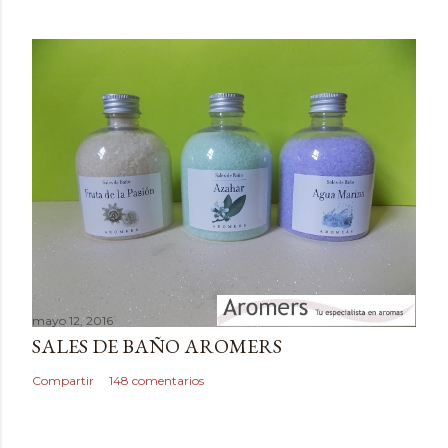
o
m
e
n
t
a
r
i
o
mayo 12, 2016
SALES DE BAÑO AROMERS
Compartir
148 comentarios