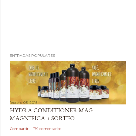
P
ENTRADAS POPULARES
u
b
l
i
c
a
febrero 05, 2015
r
HYDRA CONDITIONER MAG
u
MAGNIFICA + SORTEO
n
c
Compartir
179 comentarios