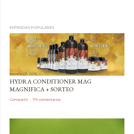
P
ENTRADAS POPULARES
u
b
l
i
c
a
febrero 05, 2015
r
HYDRA CONDITIONER MAG
u
MAGNIFICA + SORTEO
n
c
Compartir
179 comentarios
o
m
e
n