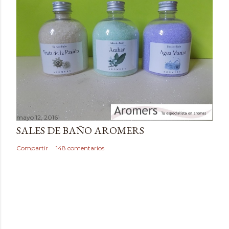
t
a
r
i
o
mayo 12, 2016
SALES DE BAÑO AROMERS
Compartir
148 comentarios