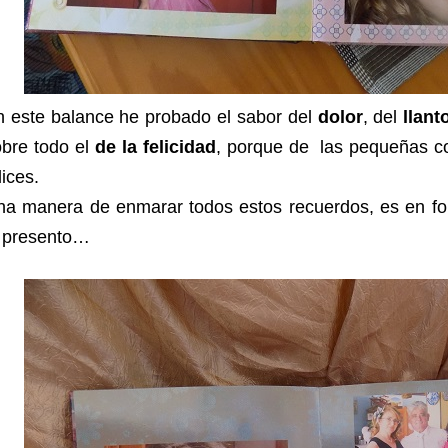
n este balance he probado el sabor del
dolor
, del
llant
obre todo el
de la felicidad
, porque de las pequeñas c
lices.
na manera de enmarar todos estos recuerdos, es en f
o presento…