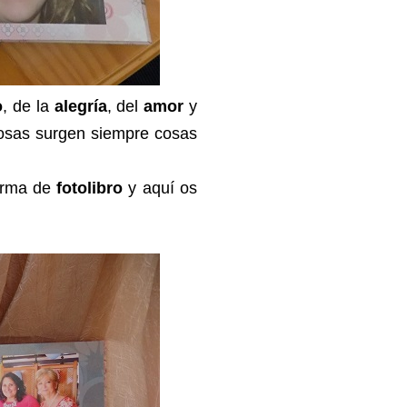
o
, de la
alegría
, del
amor
y
osas surgen siempre cosas
orma de
fotolibro
y aquí os