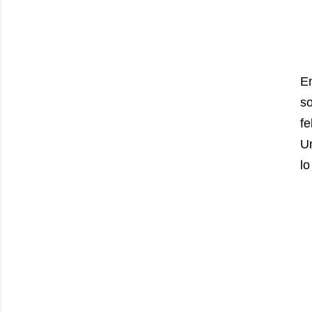
E
s
fe
U
l