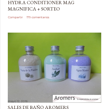
HYDRA CONDITIONER MAG
u
MAGNIFICA + SORTEO
n
c
Compartir
179 comentarios
o
m
e
n
t
a
r
i
o
mayo 12, 2016
SALES DE BAÑO AROMERS