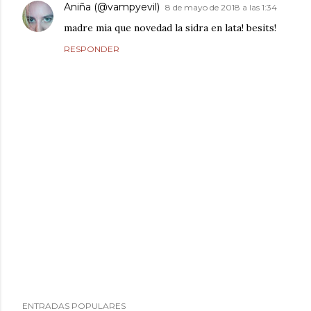
Aniña (@vampyevil)
8 de mayo de 2018 a las 1:34
madre mia que novedad la sidra en lata! besits!
RESPONDER
P
ENTRADAS POPULARES