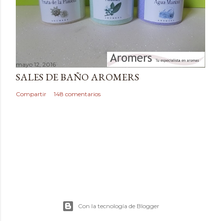
o
mayo 12, 2016
SALES DE BAÑO AROMERS
Compartir
148 comentarios
Con la tecnología de Blogger