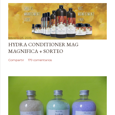
u
b
l
i
c
a
febrero 05, 2015
r
HYDRA CONDITIONER MAG
u
MAGNIFICA + SORTEO
n
c
Compartir
179 comentarios
o
m
e
n
t
a
r
i