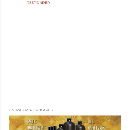
RESPONDER
P
ENTRADAS POPULARES
u
b
l