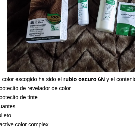
 color escogido ha sido el
rubio oscuro 6N
y el conteni
botecito de revelador de color
botecito de tinte
uantes
lleto
active color complex