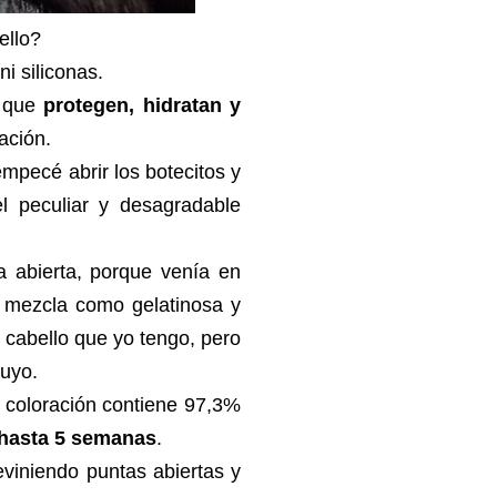
ello?
i siliconas.
que
protegen, hidratan y
ación.
mpecé abrir los botecitos y
l peculiar y desagradable
ca abierta, porque venía en
a mezcla como gelatinosa y
 cabello que yo tengo, pero
suyo.
 coloración contiene 97,3%
 hasta 5 semanas
.
eviniendo puntas abiertas y