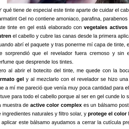
 qué tiene de especial este tinte aparte de cuidar el cab
rmatint Gel no contiene amoniaco, parafina, parabenos n
ste tinte en gel está elaborado con
vegetales activos
utren
el cabello y cubre las canas desde la primera aplic
ando abrí el paquete y tras ponerme mí capa de tinte, e
e sorprendió que el revelador fuera cremoso y sin e
rfume que desprende los tintes.
ro al abrir el botecito del tinte, me quede con la bo
ormato gel
y al mezclarlo con el revelador se hizo un
e a mí me pareció que venía muy poca cantidad para el
 tuve para todo el cabello porque al ser en gel cunde lo 
a muestra de
active color complex
es un bálsamo post
 ingredientes naturales y filtro solar, y
protege el color
 aplicar este bálsamo ayudamos a cerrar la cutícula pr