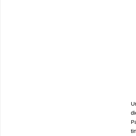
U
d
P
ti