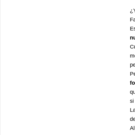
¿Y
Fa
E
n
Cu
m
pe
Pe
f
qu
si
L
de
Al