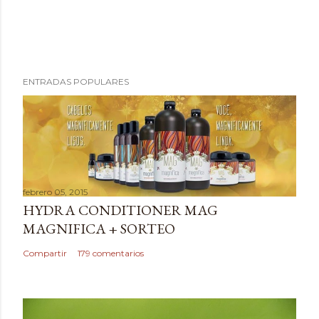
P
ENTRADAS POPULARES
u
b
l
i
c
a
febrero 05, 2015
r
HYDRA CONDITIONER MAG
u
MAGNIFICA + SORTEO
n
c
Compartir
179 comentarios
o
m
e