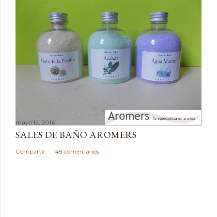
n
t
a
r
i
o
mayo 12, 2016
SALES DE BAÑO AROMERS
Compartir
148 comentarios