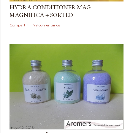
r
HYDRA CONDITIONER MAG
u
MAGNIFICA + SORTEO
n
c
Compartir
179 comentarios
o
m
e
n
t
a
r
i
o
mayo 12, 2016