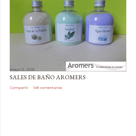
t
a
r
i
o
mayo 12, 2016
SALES DE BAÑO AROMERS
Compartir
148 comentarios