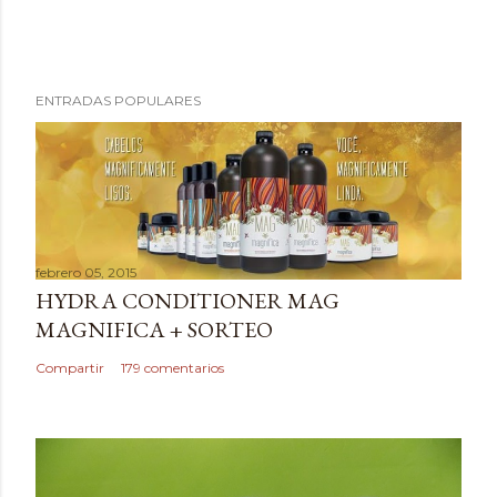
P
ENTRADAS POPULARES
u
b
l
i
c
a
febrero 05, 2015
r
HYDRA CONDITIONER MAG
u
MAGNIFICA + SORTEO
n
c
Compartir
179 comentarios
o
m
e
n