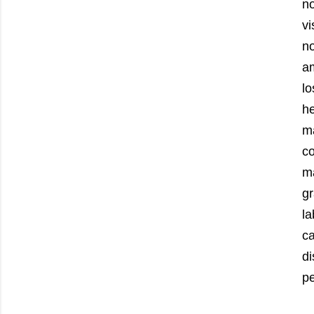
no
vi
n
a
l
h
ma
c
ma
gr
l
c
di
pe