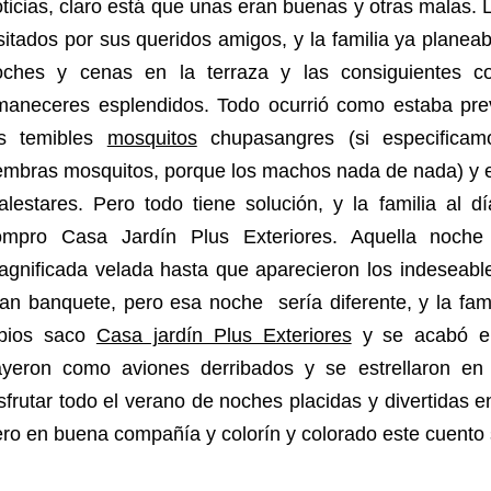
ticias, claro está que unas eran buenas y otras malas.
sitados por sus queridos amigos, y la familia ya planea
oches y cenas en la terraza y las consiguientes co
maneceres esplendidos. Todo ocurrió como estaba pre
os temibles
mosquitos
chupasangres (si especificamo
embras mosquitos, porque los machos nada de nada) y e
lestares. Pero todo tiene solución, y la familia al d
ompro Casa Jardín Plus Exteriores. Aquella noche
gnificada velada hasta que aparecieron los indeseable
an banquete, pero esa noche sería diferente, y la fam
abios saco
Casa jardín Plus Exteriores
y se acabó el 
ayeron como aviones derribados y se estrellaron en 
sfrutar todo el verano de noches placidas y divertidas e
ro en buena compañía y colorín y colorado este cuento