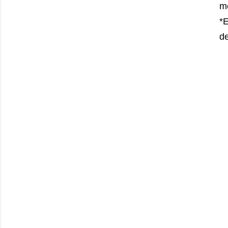
me
*E
de