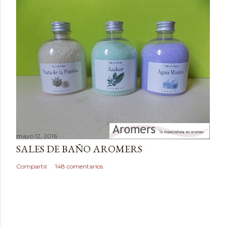
e
n
t
a
r
i
o
mayo 12, 2016
SALES DE BAÑO AROMERS
Compartir
148 comentarios