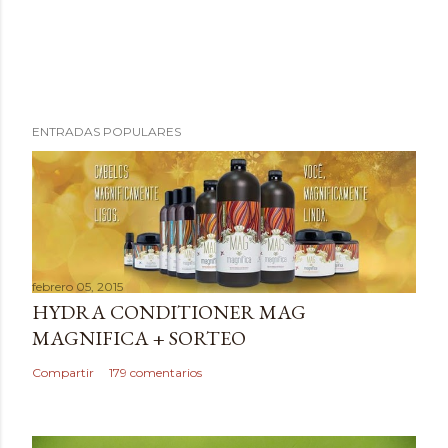
P
ENTRADAS POPULARES
u
b
l
i
c
a
febrero 05, 2015
r
HYDRA CONDITIONER MAG
u
MAGNIFICA + SORTEO
n
c
Compartir
179 comentarios
o
m