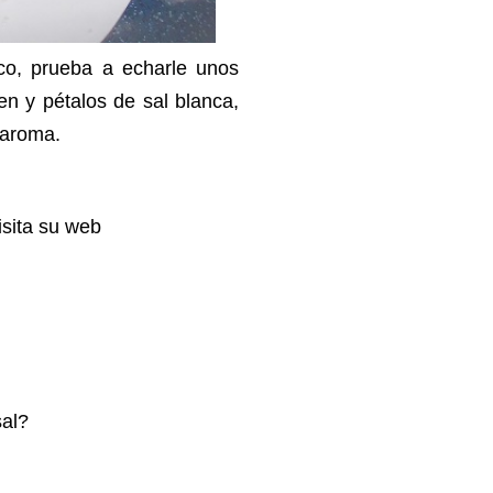
ico, prueba a echarle unos
gen y pétalos de sal blanca,
 aroma.
isita su web
sal?