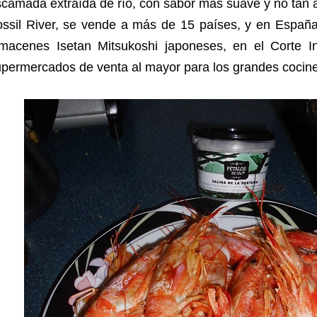
scamada extraída de río, con sabor más suave y no tan
ossil River, se vende a más de 15 países, y en España
lmacenes Isetan Mitsukoshi japoneses, en el Corte I
upermercados de venta al mayor para los grandes cocin