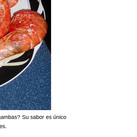
s gambas?
Su sabor es único
es.