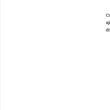
C
aj
di